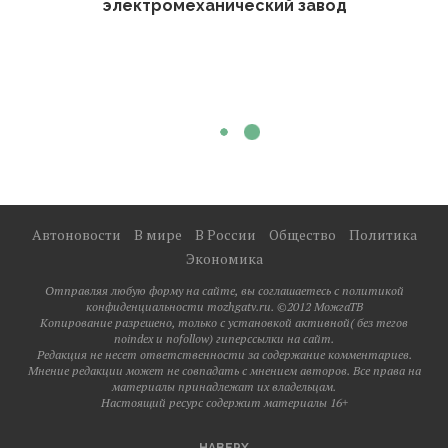
электромеханический завод
Автоновости
В мире
В России
Общество
Политика
Экономика
Отправляя любую форму на сайте, вы соглашаетесь с политикой
конфиденциальности mozhgatv.ru. ©2012 МожгаТВ
Копирование разрешено, только с установкой активной( без тегов
noindex и nofollow) гиперссылки на сайт.
Редакция не несет ответственности за содержание комментариев.
Мнение редакции может не совпадать с мнением авторов. Все права на
материалы принадлежат их владельцам.
Настоящий ресурс содержит материалы 16+