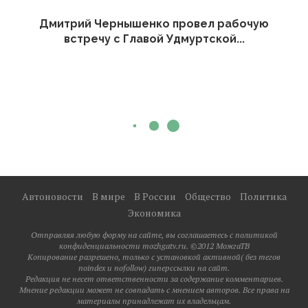
Дмитрий Чернышенко провел рабочую
встречу с Главой Удмуртской...
Автоновости
В мире
В России
Общество
Политика
Экономика
Отправляя любую форму на сайте, вы соглашаетесь с политикой
конфиденциальности mozhgatv.ru. ©2012 МожгаТВ
Копирование разрешено, только с установкой активной( без тегов
noindex и nofollow) гиперссылки на сайт.
Редакция не несет ответственности за содержание комментариев.
Мнение редакции может не совпадать с мнением авторов. Все права на
материалы принадлежат их владельцам.