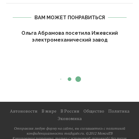
ВАМ МОЖЕТ ПОНРАВИТЬСЯ
Ольга Абрамова посетила Ижевский
электромеханический завод
Автоновости
В мире
В России
Общество
Политика
Экономика
Отправляя любую форму на сайте, вы соглашаетесь с политикой
конфиденциальности mozhgatv.ru. ©2012 МожгаТВ
Копирование разрешено, только с установкой активной( без тегов