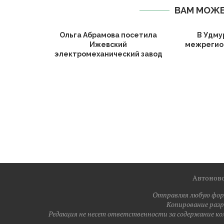
ВАМ МОЖЕ
Ольга Абрамова посетила
В Удму
Ижевский
межрегио
электромеханический завод
Автонов
Отправляя любую форм
Копирование разре
Редакция не несет ответственности за содержание ко