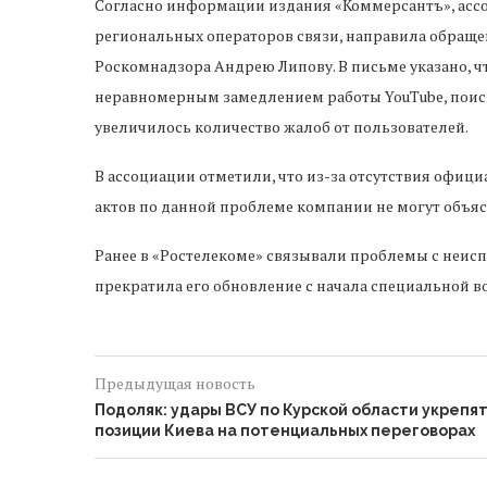
Согласно информации издания «Коммерсантъ», асс
региональных операторов связи, направила обращ
Роскомнадзора Андрею Липову. В письме указано, ч
неравномерным замедлением работы YouTube, поиско
увеличилось количество жалоб от пользователей.
В ассоциации отметили, что из-за отсутствия офи
актов по данной проблеме компании не могут объяс
Ранее в «Ростелекоме» связывали проблемы с неис
прекратила его обновление с начала специальной в
Предыдущая новость
Подоляк: удары ВСУ по Курской области укрепя
позиции Киева на потенциальных переговорах