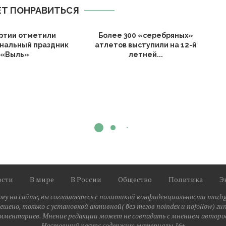
Т ПОНРАВИТЬСЯ
ртии отметили
Более 300 «серебряных»
нальный праздник
атлетов выступили на 12-й
«Выль»
летней...
ости
В мире
В России
Общество
Политика
Э
у на сайте, вы соглашаетесь с политикой конфиденциальности mozhg
шено, только с установкой активной( без тегов noindex и nofollow) ги
мментариев. Мнение редакции может не совпадать с мнением авторов
Настоящий ресурс содержит материалы 16+