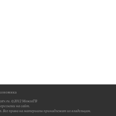
кономика
atv.ru. ©2012 МожгаТВ
перссылки на сайт.
. Все права на материалы принадлежат их владельцам.