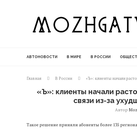
АВТОНОВОСТИ
В МИРЕ
В РОССИИ
ОБЩЕС
Главная
В России
«Ъ»: клиенты начали раст
«Ъ»: клиенты начали раст
связи из-за уху
Автор
Moz
Такое решение приняли абоненты более 135 регион